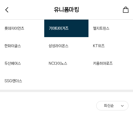
유니폼마킹
롯데자이언츠
기아타이거즈
엘지트윈스
한화이글스
삼성라이온스
KT위즈
두산베어스
NC다이노스
키움히어로즈
SSG랜더스