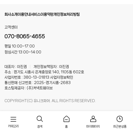
회사소개
이용안내
서비스이용약관
개인정보처리방침
고객센터
070-8065-4655
평일 10:00~17:00
점심시간 13:00~14:00
대표자 : 이진검
|
개인정보책임자 : 이진검
주소 : 경기도 시흥시 은계중앙로 140, 1105동 602호
사업자번호 : 380-13-01813
사업자정보확인
통신판매 신고번호 : 2025-경기시흥-2683
호스팅제공자 : (주)커넥트웨이브
COPYRIGHT(C) 유니크파머. ALL RIGHTS RESERVED.
카테고리
홈
마이페이지
최근본상품
검색